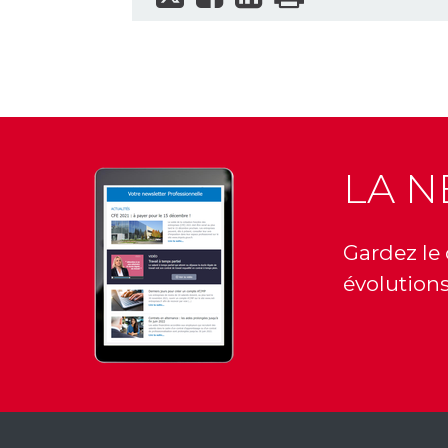
LA 
Gardez le 
évolutions